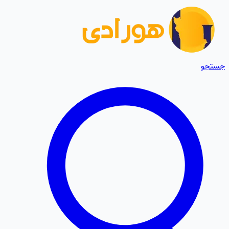
جستجو