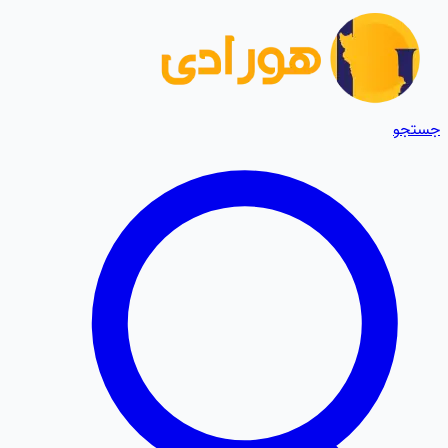
جستجو