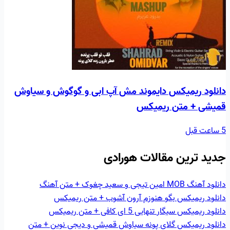
دانلود ریمیکس دایموند مش آپ ابی و گوگوش و سیاوش
قمیشی + متن ریمیکس
5 ساعت قبل
جدید ترین مقالات هورادی
دانلود آهنگ MOB امین تیجی و سعید چغوک + متن آهنگ
دانلود ریمیکس بگو هنوزم آرون آشوب + متن ریمیکس
دانلود ریمیکس سیگار تنهایی 5 ای کافی + متن ریمیکس
دانلود ریمیکس گلای پونه سیاوش قمیشی و دیجی نوین + متن