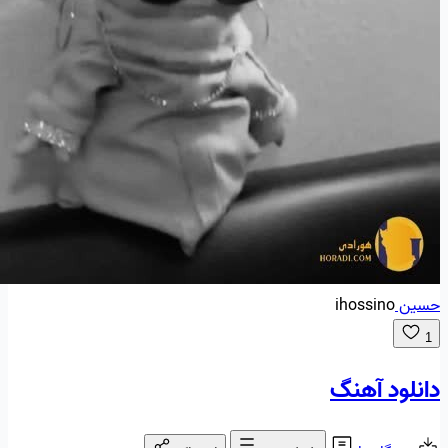
حسین
ihossino
1
دانلود آهنگ