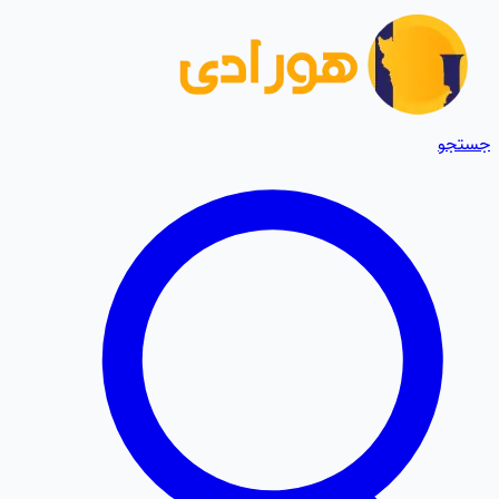
جستجو