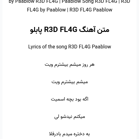
by Paablow R3D FL4G | Paablow Song R3D FL4G | R3D
FL4G by Paablow | R3D FL4G Paablow
متن آهنگ R3D FL4G پابلو
Lyrics of the song R3D FL4G Paablow
هر روز میشم بیشترم ویت
میشم بیشترم ویت
اگه بود بچه اسمیت
میکنم نیدشو لی
به دختره میدم بادرفلا