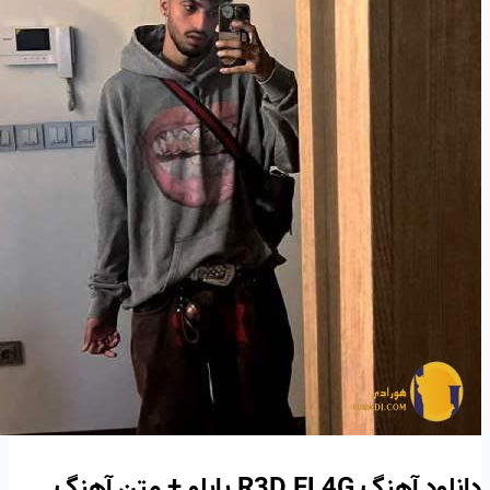
دانلود آهنگ R3D FL4G پابلو + متن آهنگ