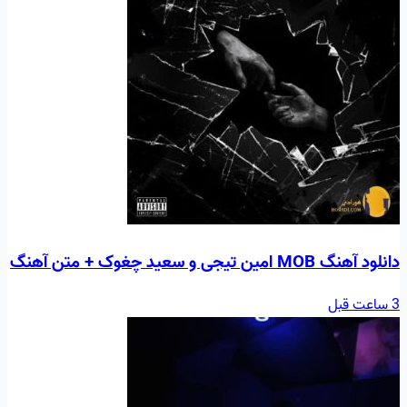
دانلود آهنگ MOB امین تیجی و سعید چغوک + متن آهنگ
3 ساعت قبل