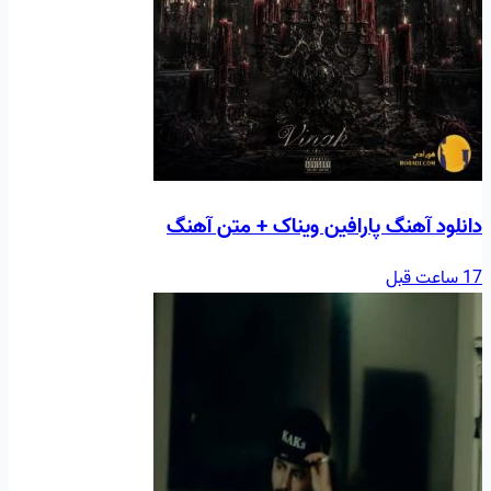
دانلود آهنگ پارافین ویناک + متن آهنگ
17 ساعت قبل