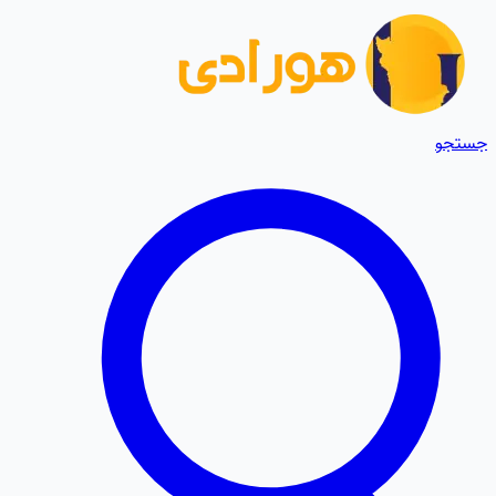
جستجو