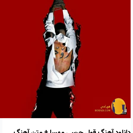
دانلود آهنگ قول چرسی مهسا + متن آهنگ