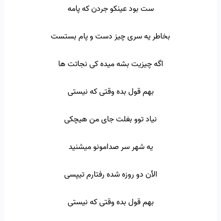
ست بود عینکو جردن که پامه
بخاطر یه سری چیز دست و پام بستست
اگه چیزیت بشه میده کی نجاتت ها
بهم قول بده وقتی که نیستی
نیاد توو بغلت جای من هیچکی
یه شهر سر صدامونو میشنید
الآن دو روزه شده رفتارم تیپسی
بهم قول بده وقتی که نیستی