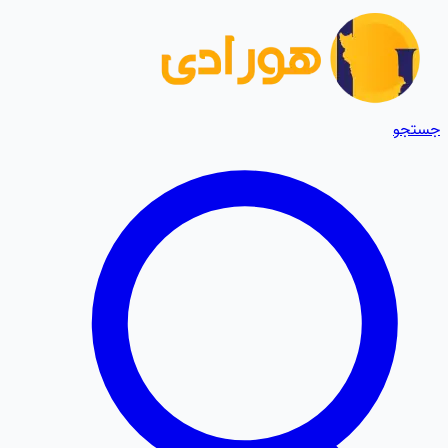
جستجو