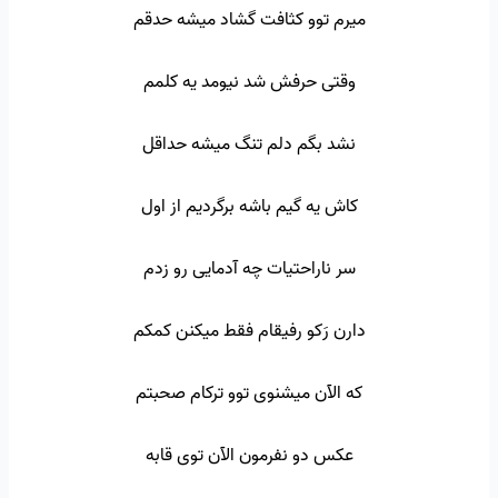
میرم توو کثافت گشاد میشه حدقم
وقتی حرفش شد نیومد یه کلمم
نشد بگم دلم تنگ میشه حداقل
کاش یه گیم باشه برگردیم از اول
سر ناراحتیات چه آدمایی رو زدم
دارن رَکو رفیقام فقط میکنن کمکم
که الآن میشنوی توو ترکام صحبتم
عکس دو نفرمون الآن توی قابه