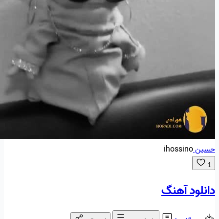
حسین
ihossino
1
دانلود آهنگ