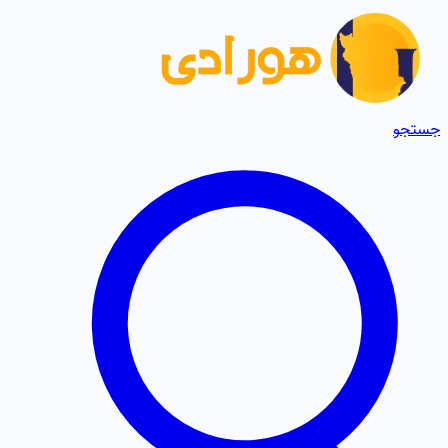
جستجو