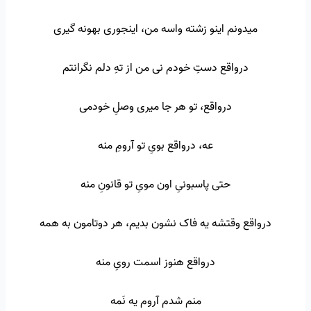
میدونم اینو زشته واسه من، اینجوری بهونه گیری
درواقع دستِ خودم نی من از تهِ دلم نگرانتم
درواقع، تو هر جا میری وصلِ خودمی
عه، درواقع بویِ تو آرومِ منه
حتی پاسبونیِ اون مویِ تو قانونِ منه
درواقع وقتشه یه فاک نشون بدیم، هر دوتامون به همه
درواقع هنوز اسمت رویِ منه
منم شدم آروم یه نَمه