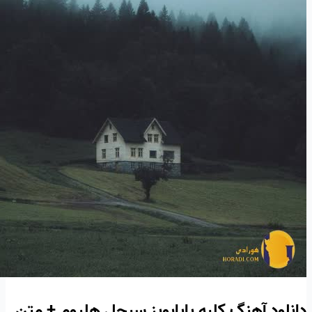
دانلود آهنگ کلبه پاپابویز سیجل هلیوم + متن