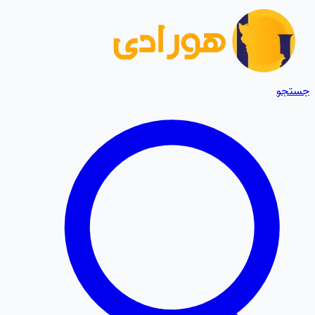
جستجو