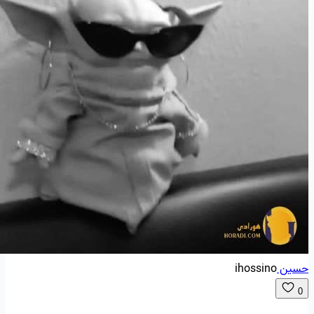
حسین
ihossino
0