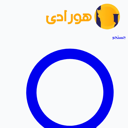
جستجو