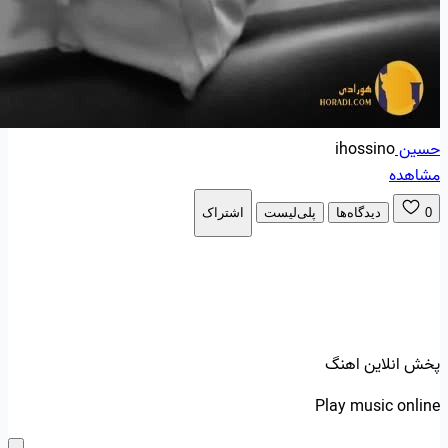
حسین
ihossino
مشاهده
0
دیدگاه‌ها
پلی‌لیست
اشتراک
پخش انلاین اهنگ
Play music online