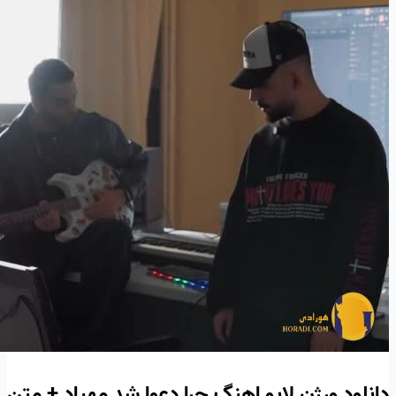
دانلود ورژن لایو اهنگ چرا دعوا شد مهیاد + متن