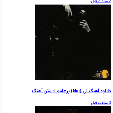
2 ساعت قبل
دانلود آهنگ نی (Niii) پرهامم + متن آهنگ
3 ساعت قبل