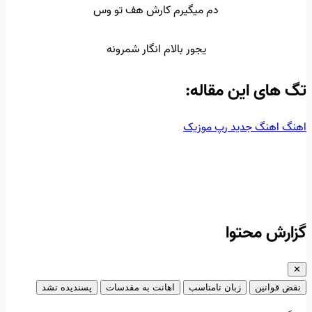
دم میگیرم کارش هف تو وس
یجور بالام انگار شمرونه
تگ‌ های این مقاله:
اهنگ
اهنگ جدید
رپ
موزیک
گزارش محتوا
✕
نقض قوانین
زبان نامناسب
اهانت به مقدسات
پسندیده نشد