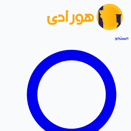
جستجو