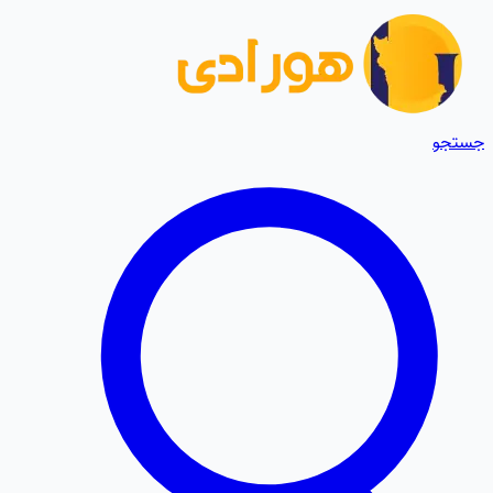
جستجو