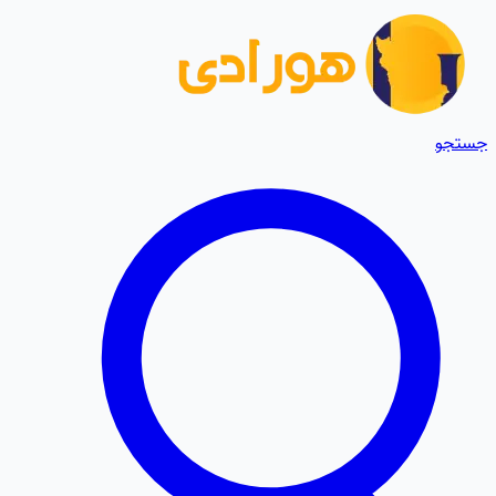
جستجو