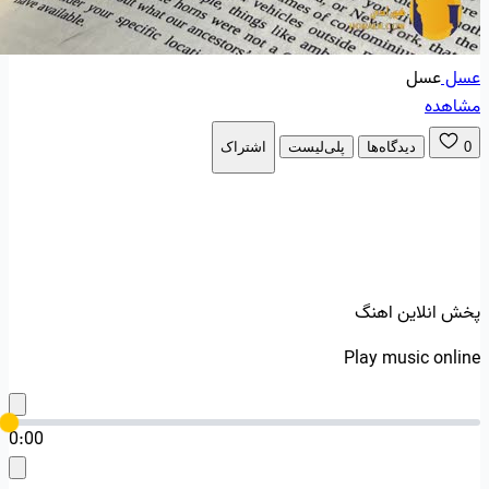
عسل
عسل
مشاهده
0
دیدگاه‌ها
پلی‌لیست
اشتراک
پخش انلاین اهنگ
Play music online
0:00