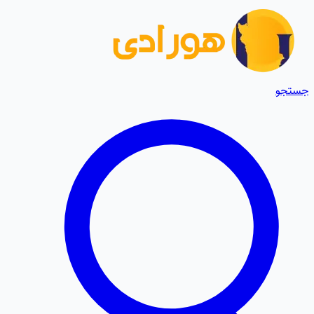
جستجو