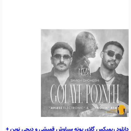
دانلود ریمیکس گلای پونه سیاوش قمیشی و دیجی نوین +