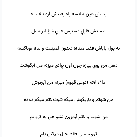
بدنش عینِ بیانسه راه رفتنش آره بالانسه
نیستش قابلِ دسترس عینِ خطِ ایرانسل
به پول باباش فقط مینازه دندون لَمینِیت و لباa بوتاکسه
دهن من بویِ پیازه چون اون بِرانچ میزنه من آبگوشت
دا*ه لاته (نوعی قهوه) میزنه من آبجوش
من شوتم و بازیگوش میگه شوکولاتم میگم نه نه
من شوت و لاتم آویزون نشو هی به کرواتم
توو مستی فقط حال میکنی بام