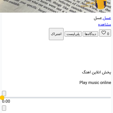
عسل
عسل
مشاهده
0
دیدگاه‌ها
پلی‌لیست
اشتراک
پخش انلاین اهنگ
Play music online
0:00