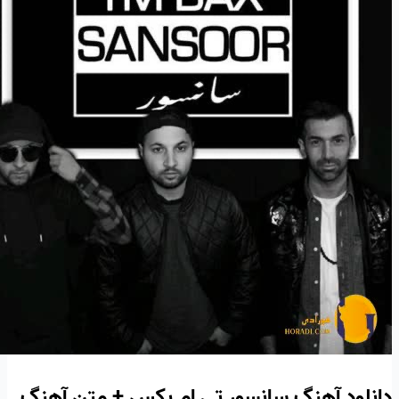
دانلود آهنگ سانسور تی ام بکس + متن آهنگ