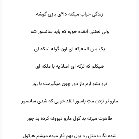
زندگی خراب میکنه دا*ی بازی گوشه
ولی لعنتی اِنقده خوبه که باید سانسور شه
یکِ بین المعرکه ای اون گوله نمکه ای
هیکلم که تَرکه ای اصلا یه پا ملکه ای
نرو بشو ازم باز دور چون میگیرمت با زور
مارو بُر نزدن مثِ پاسور انقد خوبی که شدی سانسور
ظاهرت میزنه بد گول مارو دیوونه کرده بد جور
شده نگات مثل رِد بول بهم فاز میده میشم هرکول