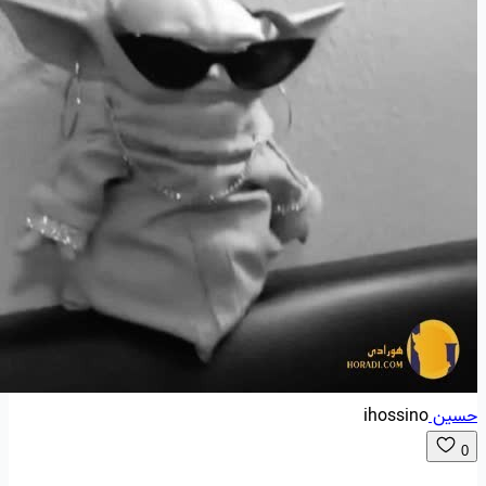
حسین
ihossino
0