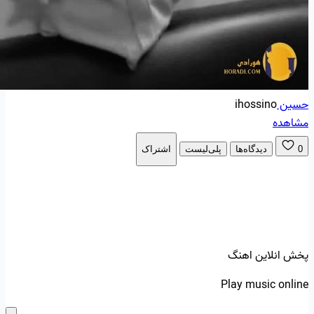
حسین
ihossino
مشاهده
0
دیدگاه‌ها
پلی‌لیست
اشتراک
پخش انلاین اهنگ
Play music online