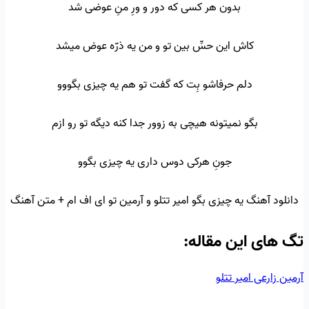
بدون هر کسی که دور و ورِ منِ عوضی شد
کاش این حسِّ بین تو و من یه ذرّه عوض میشد
دلم حرفاشو بِت که گفت تو هم یه چیزی بگووو
بگو نمیتونه هیچی به زوور جدا کنه دیگه تو رو ازم
جونِ هرکی دوس داری یه چیزی بگوو
دانلود آهنگ یه چیزی بگو امیر تتلو و آرمین تو ای اف ام + متن آهنگ
تگ‌ های این مقاله:
آرمین زارعی
امیر تتلو