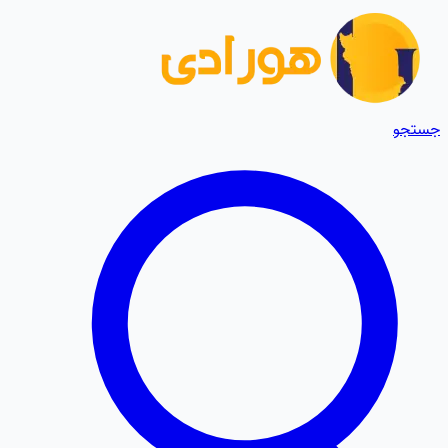
جستجو