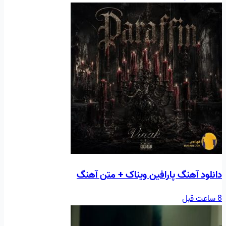
دانلود آهنگ پارافین ویناک + متن آهنگ
8 ساعت قبل