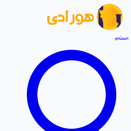
جستجو