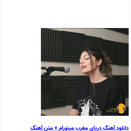
دانلود آهنگ دریای مغرب مینورام + متن آهنگ