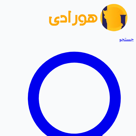
جستجو