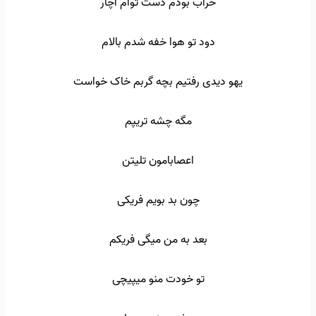
خراب بودم دست توام اچار
دود تو هوا خفه شدم بالام
یهو دیدی رفتیم بچه گربم خاک خواست
مگه چشه تریپم
اعصابامون تلیتن
چون بد بویم فریکی
بعد به من میگی فریکم
تو خودت منو میپیچی