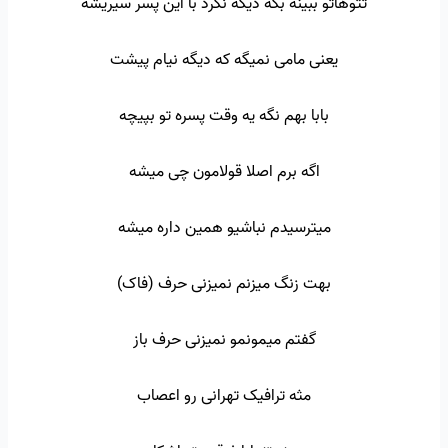
تتوهاتو ببینه بگه دیگه نگرد با این پسر سیریشه
یعنی مامی نمیگه که دیگه نیام پیشت
بابا بهم نگه یه وقت پسره تو بپیچه
اگه برم اصلا قولامون چی میشه
میترسیدم نباشیو همین داره میشه
بهت زنگ میزنم نمیزنی حرف (فاک)
گفتم میمونمو نمیزنی حرف باز
مثه ترافیک تهرانی رو اعصاب