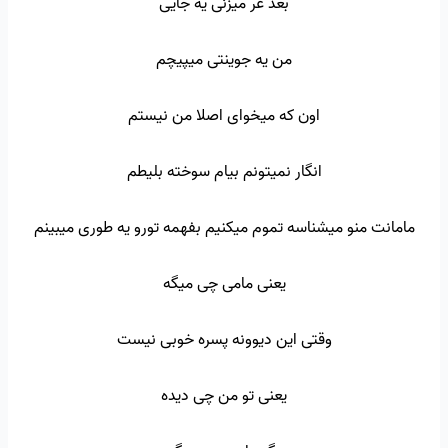
بعد غر میزنی یه جایی
من یه جوینتی میپیچم
اون که میخوای اصلا من نیستم
انگار نمیتونم بیام سوخته بلیطم
مامانت منو میشناسه تموم میکنیم بفهمه تورو یه طوری میبینم
یعنی مامی چی میگه
وقتی این دیوونه پسره خوبی نیست
یعنی تو من چی دیده