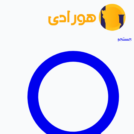
جستجو