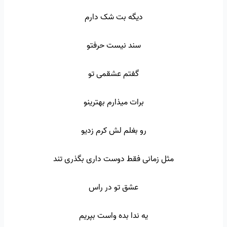
دیگه بت شک دارم
سند نیست حرفتو
گفتم عشقمی تو
برات میذارم بهترینو
رو بغلم لش کرم زدیو
مثل زمانی فقط دوست داری بگذری تند
عشق تو در راس
یه ندا بده واست بپریم