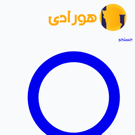
جستجو