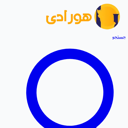
جستجو