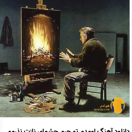
دانلود آهنگ اومدم تو حرم چشمای نازت نذرمو