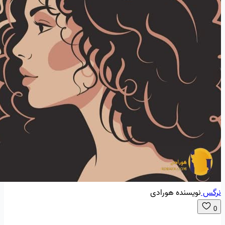
نرگس
نویسنده هورادی
0