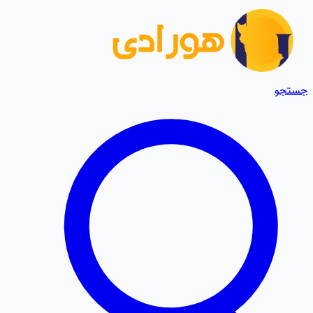
جستجو