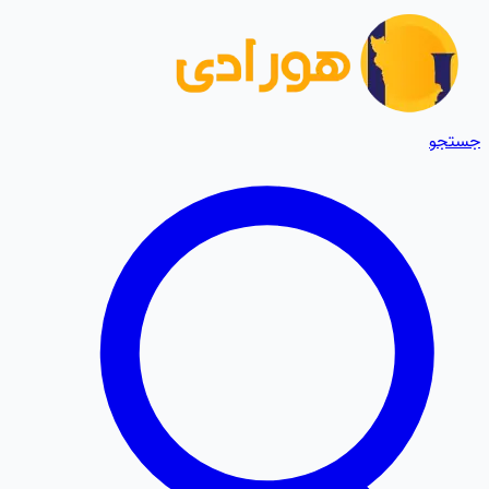
جستجو