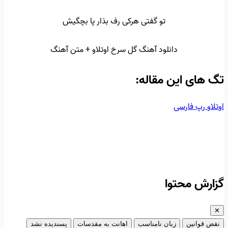
تو گفتی هرکی رف بذار پا بچگیش
دانلود آهنگ گل سرخ اوتلاو + متن آهنگ
تگ‌ های این مقاله:
اوتلاو
رپ فارسی
گزارش محتوا
✕
نقض قوانین
زبان نامناسب
اهانت به مقدسات
پسندیده نشد