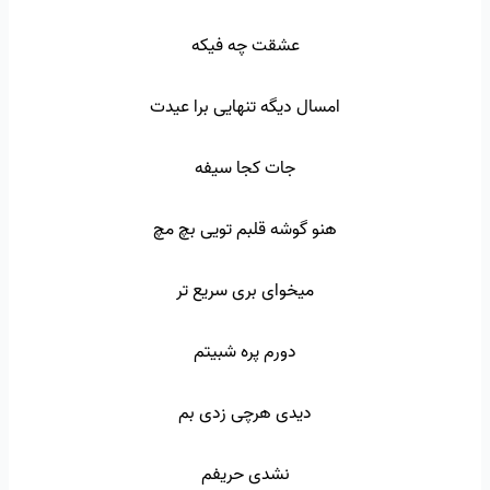
عشقت چه فیکه
امسال دیگه تنهایی برا عیدت
جات کجا سیفه
هنو گوشه قلبم تویی بچ مچ
میخوای بری سریع تر
دورم پره شبیتم
دیدی هرچی زدی بم
نشدی حریفم