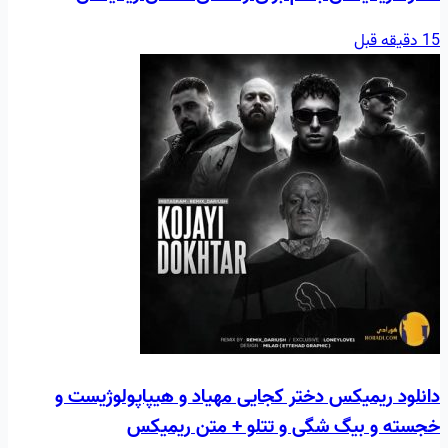
15 دقیقه قبل
دانلود ریمیکس دختر کجایی مهیاد و هیپاپولوژیست و
خجسته و بیگ شگی و تتلو + متن ریمیکس