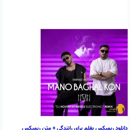
دانلود ریمیکس بغلم برای رانندگی + متن ریمیکس