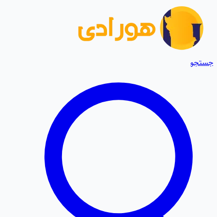
جستجو