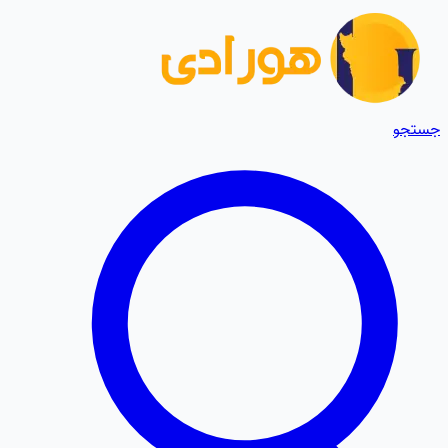
جستجو