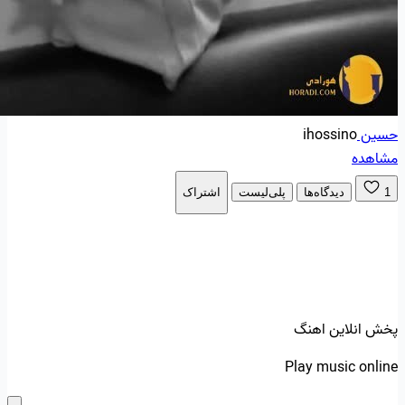
حسین
ihossino
مشاهده
1
دیدگاه‌ها
پلی‌لیست
اشتراک
پخش انلاین اهنگ
Play music online