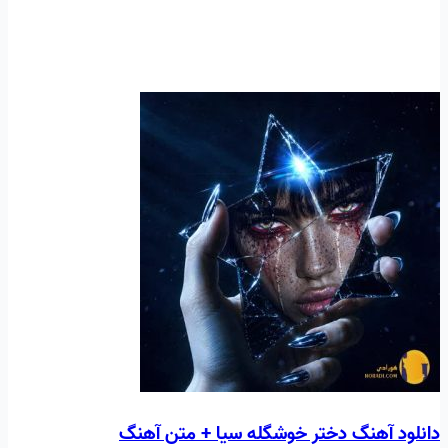
دانلود آهنگ دختر خوشگله سیا + متن آهنگ