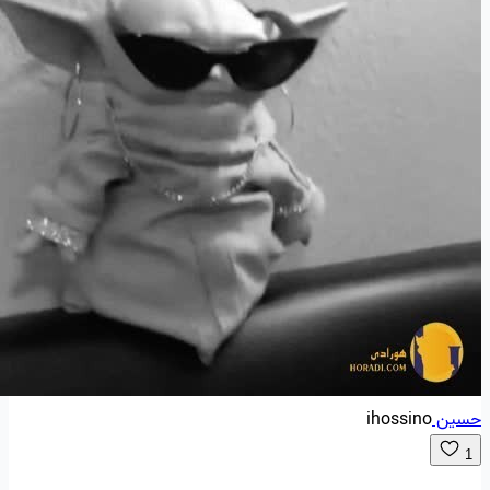
حسین
ihossino
1