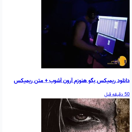
دانلود ریمیکس بگو هنوزم آرون آشوب + متن ریمیکس
50 دقیقه قبل