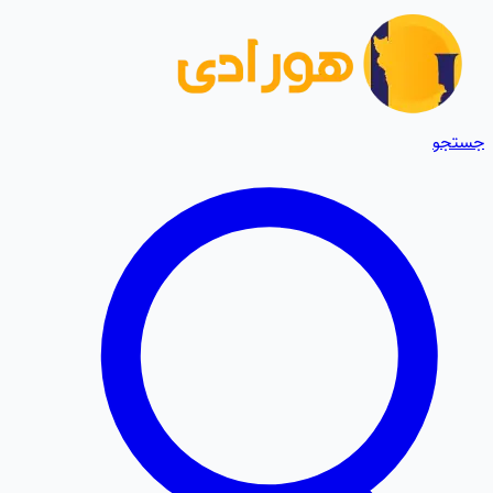
جستجو