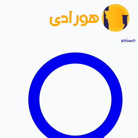
جستجو