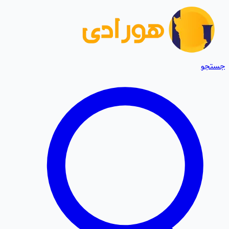
جستجو