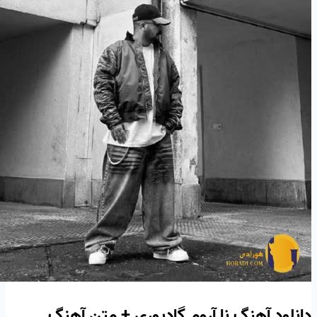
دانلود آهنگ نا آروم گادپوری + متن آهنگ