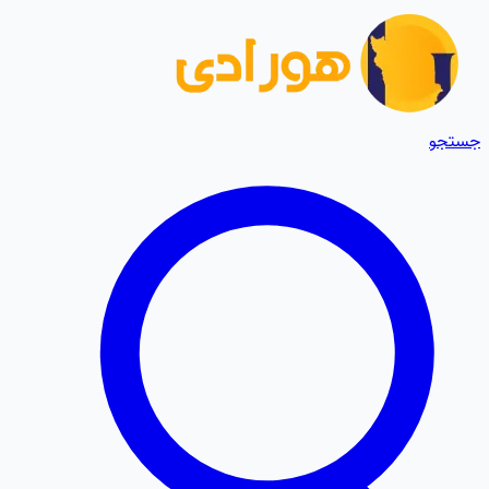
جستجو