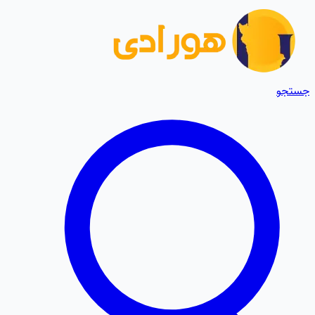
جستجو