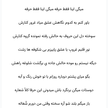
میگی اینا فقط حرفه میگی اینا فقط حرفه
باور کنم به کدوم نگاهش عشق میاد غرور کنارش
سوخته دل این حروف به حالش رفته نمونده گروه کنارش
نورِ قلبم غروبِ با عشق پاییزم بی شکوفه ها زشت
دیگه نیستم رو موده حالش جاده یِ برگشت شلوغه راهش
بگو میای پشتم دوباره روزام با تو خوش رنگ و آبه
دوستات میگن برنگرد باش میدونی این حرفا کلاً شعاره
باز میگم بلند شو آره سخته وقتی من دورم شُغاله