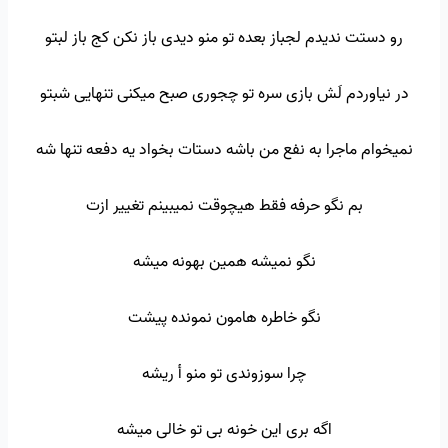
رو دستت ندیدم لجباز بعده تو منو دیدی باز نکن کج باز لبتو
در نیاوردم لَش بازی سره تو چجوری صبح میکنی تنهایی شبتو
نمیخوام ماجرا به نفع من باشه دستات بخواد یه دفعه تنها شه
بم نگو حرفه فقط هیچوقت نمیبینم تغییر ازت
نگو نمیشه همین بهونه میشه
نگو خاطره هامون نمونده پیشت
چرا سوزوندی تو منو أ ریشه
اگه بری این خونه بی تو خالی میشه