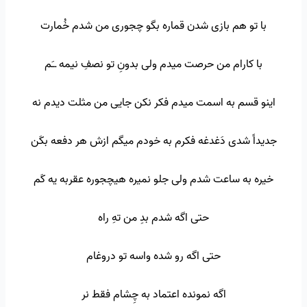
با تو هم بازی شدن قماره بگو چجوری من شدم خُمارت
با کارام من حرصت میدم ولی بدونِ تو نصفِ نیمه ــَم
اینو قسم به اسمت میدم فکر نکن جایی من مثلت دیدم نه
جدیداً شدی دَغدغه فکرم به خودم میگم ازش هر دفعه بکَن
خیره به ساعت شدم ولی جلو نمیره هیچجوره عقربه یه کَم
حتی اگه شدم بدِ من تهِ راه
حتی اگه رو شده واسه تو دروغام
اگه نمونده اعتماد به چِشام فقط نر