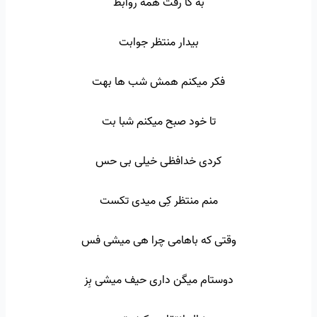
به گا رفت همه روابط
بیدار منتظر جوابت
فکر میکنم همش شب ها بهت
تا خود صبح میکنم شبا بت
کردی خدافظی خیلی بی حس
منم منتظر کِی میدی تکست
وقتی که باهامی چرا هی میشی فس
دوستام میگن داری حیف میشی بِز