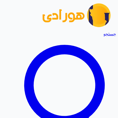
جستجو