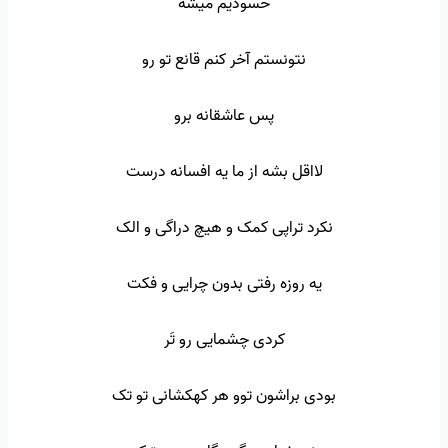
حسودیم میشه
نتونستم آخر کنم قانع تو رو
پس عاشقانه برو
لااقل بشه از ما یه افسانه درست
نکرد تراپی کمک و هیچ دراگی و الک
یه روزه رفتی بدون چرایی و فکت
کردی چشمایی رو تَر
بودی براشون توو هر کهکشانی تو تک