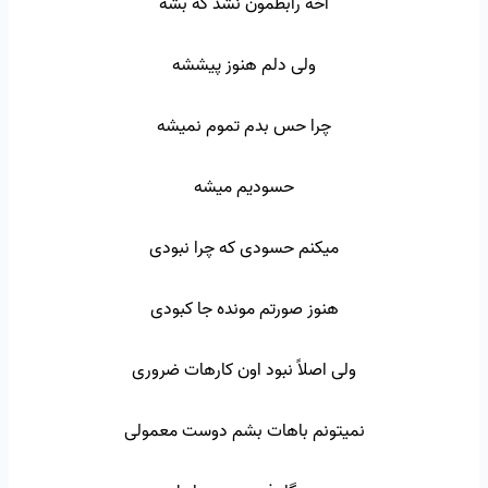
آخه رابطمون نشد که بشه
ولی دلم هنوز پیششه
چرا حس بدم تموم نمیشه
حسودیم میشه
میکنم حسودی که چرا نبودی
هنوز صورتم مونده جا کبودی
ولی اصلاً نبود اون کارهات ضروری
نمیتونم باهات بشم دوست معمولی