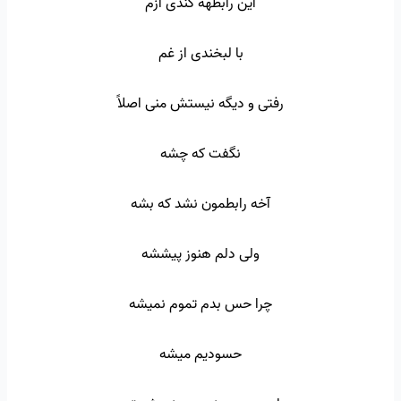
این رابطهه کندی ازم
با لبخندی از غم
رفتی و دیگه نیستش منی اصلاً
نگفت که چشه
آخه رابطمون نشد که بشه
ولی دلم هنوز پیششه
چرا حس بدم تموم نمیشه
حسودیم میشه