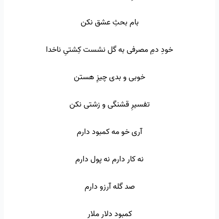
بام بحثِ عشق نکن
خودِ دمِ مصرفی به گل نشست کِشتیِ ناخدا
خوبی و بدی چیزِ هستن
تفسیرِ قشنگی و زشتی نکن
آری خو مه کمبود دارم
نه کار دارم نه پول دارم
صد گله آرزو دارم
کمبود دلار ملار