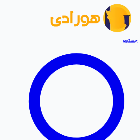
جستجو