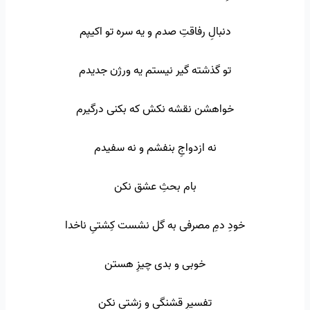
دنبالِ رفاقتِ صدم و یه سره تو اکیپم
تو گذشته گیر نیستم یه ورژن جدیدم
خواهشن نقشه نکش که بکنی درگیرم
نه ازدواجِ بنفشم و نه سفیدم
بام بحثِ عشق نکن
خودِ دمِ مصرفی به گل نشست کِشتیِ ناخدا
خوبی و بدی چیزِ هستن
تفسیرِ قشنگی و زشتی نکن