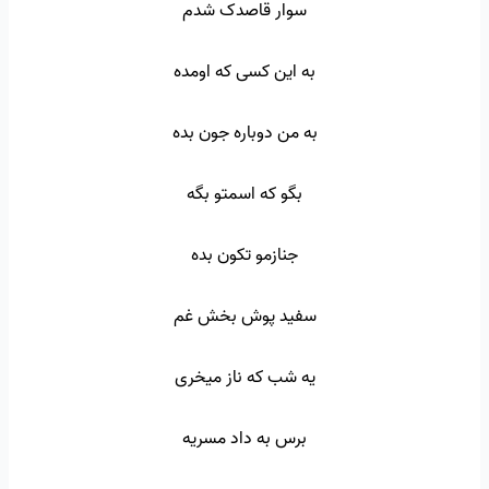
سوار قاصدک شدم
به این کسی که اومده
به من دوباره جون بده
بگو که اسمتو بگه
جنازمو تکون بده
سفید پوش بخش غم
یه شب که ناز میخری
برس به داد مسریه