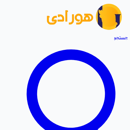
جستجو