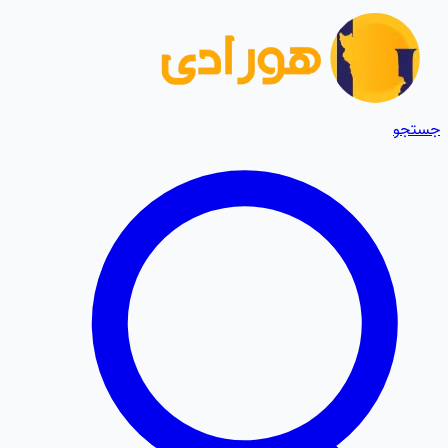
جستجو