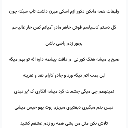
رفیقات همه مانکن دکور ازم اسکی میرن داشت تاپ سبکه چون
گل دستم کاسیاسم فوش خاهر مادر آمیانم کص خار عالیاجم
بجور زدم راضی باشن
صبح پا میشه هنگ کور تی ام دافت پیشمه داره ائه تو بهم میگه
این بمب اتم دیگه ورد و جادو کارام نقد و نفرینه
نمیفهمم چی میگی چشمات گرد میشه انگاری ک*یر دیدی
دیس بدم میگیری دیفتیری میریزم روت یهو خیس میشی
تلاش نکن مثل من بشی همه رو زدم عشقم کشید