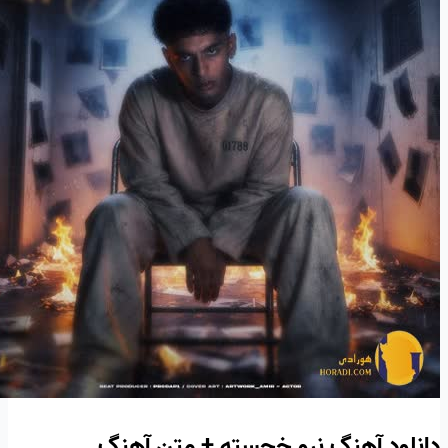
دانلود آهنگ نرو خجسته + متن آهنگ