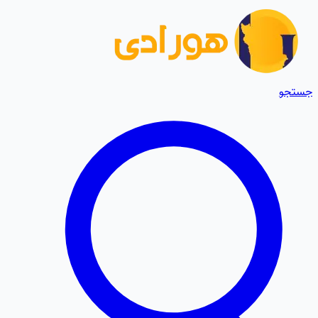
جستجو