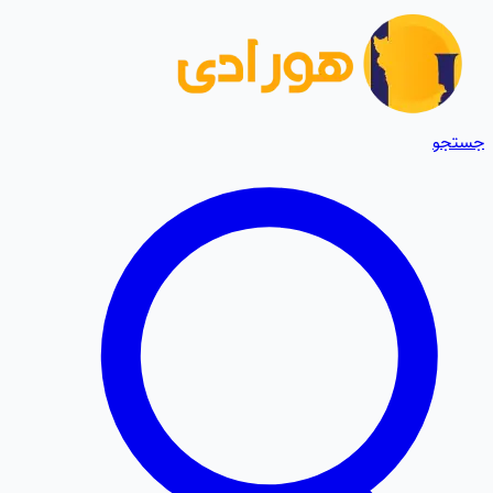
جستجو