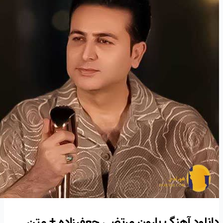
دانلود آهنگ بارون مرتضی جعفرزاده + متن