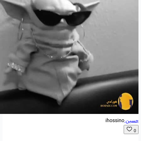
حسین
ihossino
0