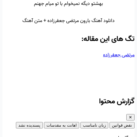
بهشتو دیگه نمیخوام با تو میام جهنم
دانلود آهنگ بارون مرتضی جعفرزاده + متن آهنگ
تگ‌ های این مقاله:
مرتضی جعفرزاده
گزارش محتوا
✕
نقض قوانین
زبان نامناسب
اهانت به مقدسات
پسندیده نشد