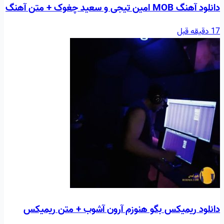
دانلود آهنگ MOB امین تیجی و سعید چغوک + متن آهنگ
17 دقیقه قبل
دانلود ریمیکس بگو هنوزم آرون آشوب + متن ریمیکس