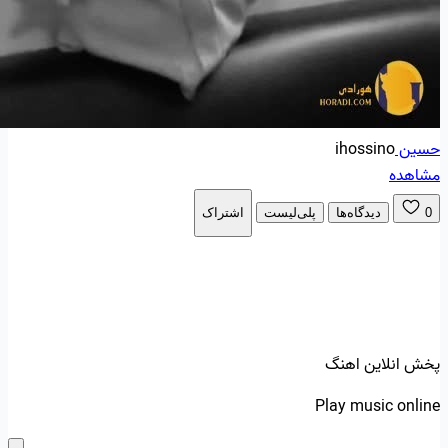
حسین
ihossino
مشاهده
0
دیدگاه‌ها
پلی‌لیست
اشتراک
پخش انلاین اهنگ
Play music online