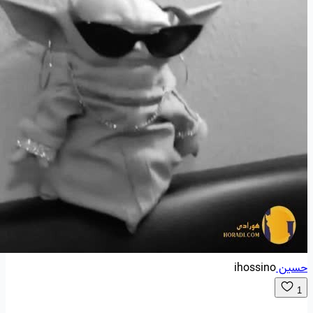
حسین
ihossino
1