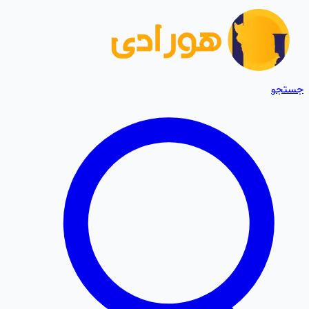
جستجو