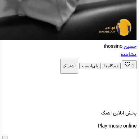
حسین
ihossino
مشاهده
1
دیدگاه‌ها
پلی‌لیست
اشتراک
پخش انلاین اهنگ
Play music online