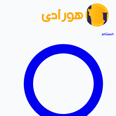
جستجو