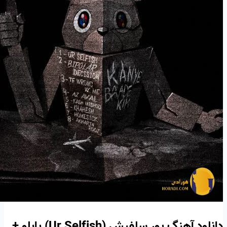
دانلود آهنگ یور سلفیش (Ur Selfish) پابلو +