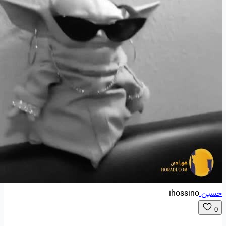
حسین
ihossino
0