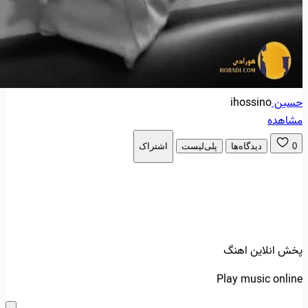
حسین
ihossino
مشاهده
0
دیدگاه‌ها
پلی‌لیست
اشتراک
پخش انلاین اهنگ
Play music online