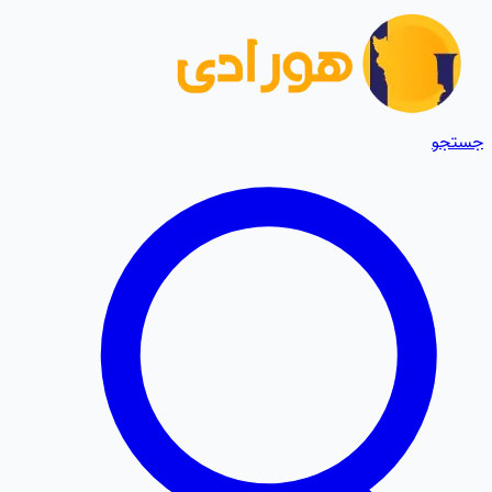
جستجو