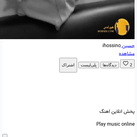
حسین
ihossino
مشاهده
2
دیدگاه‌ها
پلی‌لیست
اشتراک
پخش انلاین اهنگ
Play music online