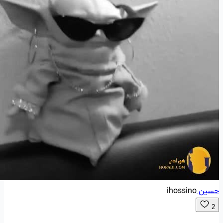
حسین
ihossino
2