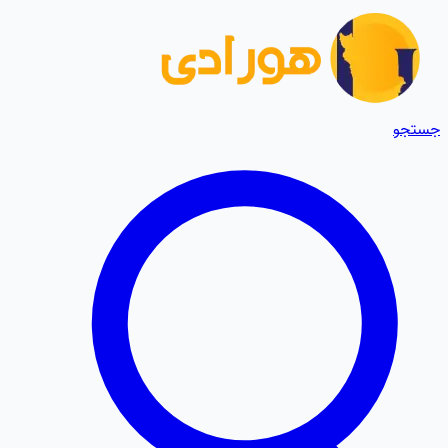
جستجو