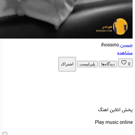
حسین
ihossino
مشاهده
0
دیدگاه‌ها
پلی‌لیست
اشتراک
پخش انلاین اهنگ
Play music online