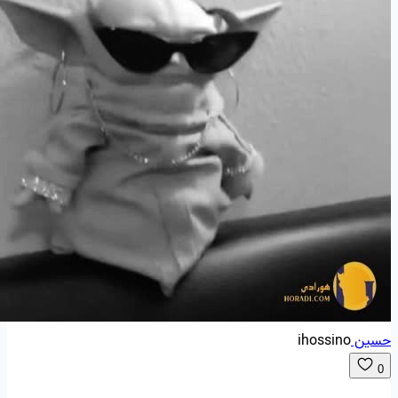
حسین
ihossino
0