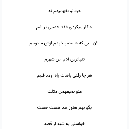
حرفاتو نفهمیدم نه
یه کار میکردی فقط عصبی تر شم
الآن اینی که هستمو خودم ازش میترسم
تنهاترین آدم این شهرم
هر جا رفتی باهات راه اومد قلبم
منو نمیفهمن مثلت
بگو بهم هنوز هم هست حست
خواستی یه شبه از قصد