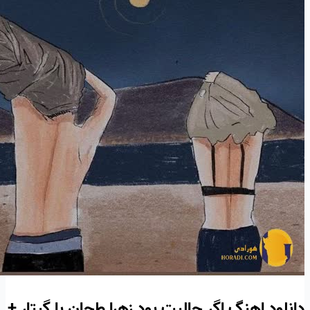
دانلود اهنگ اگر حالیت بود زهرا طحان با گیتار +