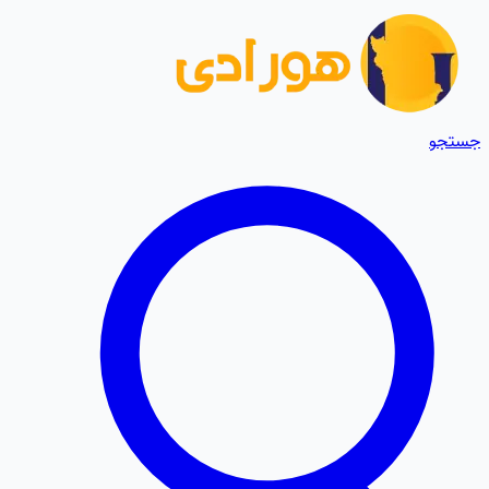
جستجو