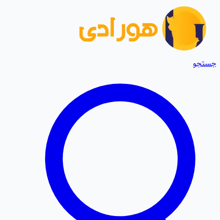
جستجو