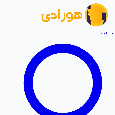
جستجو