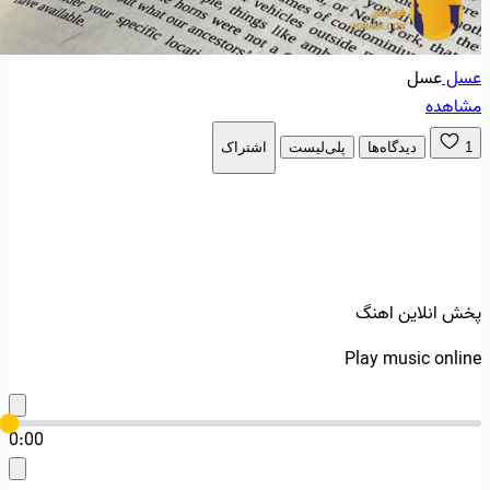
عسل
عسل
مشاهده
1
دیدگاه‌ها
پلی‌لیست
اشتراک
پخش انلاین اهنگ
Play music online
0:00