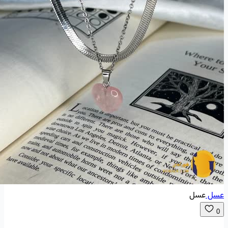
عسل
عسل
0