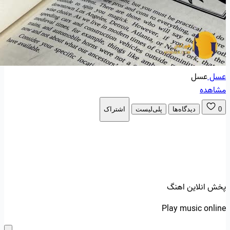
عسل
عسل
مشاهده
0
دیدگاه‌ها
پلی‌لیست
اشتراک
پخش انلاین اهنگ
Play music online