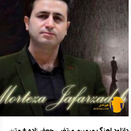
دانلود اهنگ میمیرم مرتضی جعفر زاده + متن