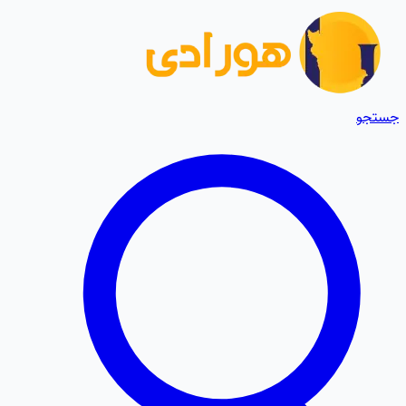
جستجو