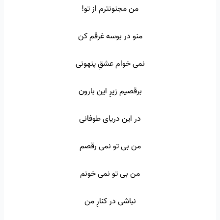
من مجنونترم از تو!
منو در بوسه غرقم کن
نمی خوام عشقِ پنهونی
برقصیم زیرِ این بارون
در این دریای طوفانی
من بی تو نمی رقصم
من بی تو نمی خونم
نباشی در کنارِ من