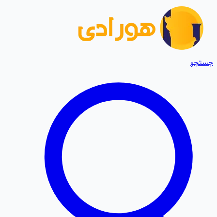
جستجو