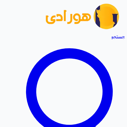
جستجو