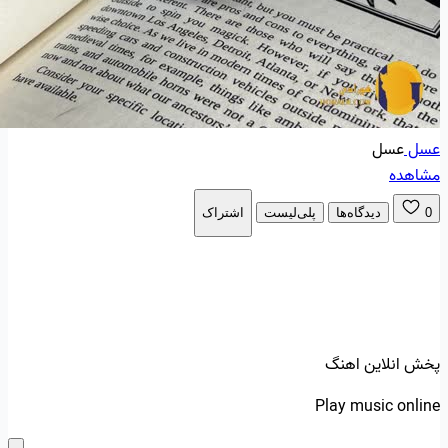
عسل
عسل
مشاهده
0
دیدگاه‌ها
پلی‌لیست
اشتراک
پخش انلاین اهنگ
Play music online