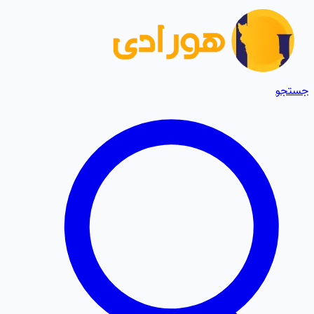
جستجو