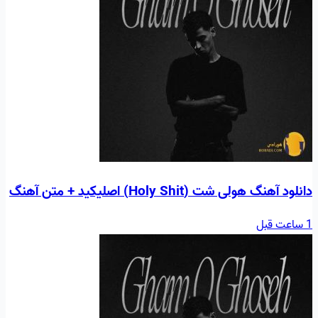
دانلود آهنگ هولی شت (Holy Shit) اصلیکید + متن آهنگ
1 ساعت قبل