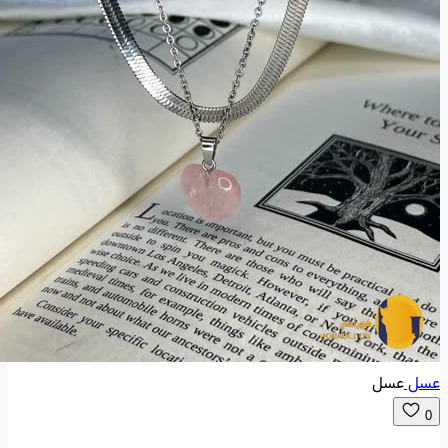
عسل
عسل
0