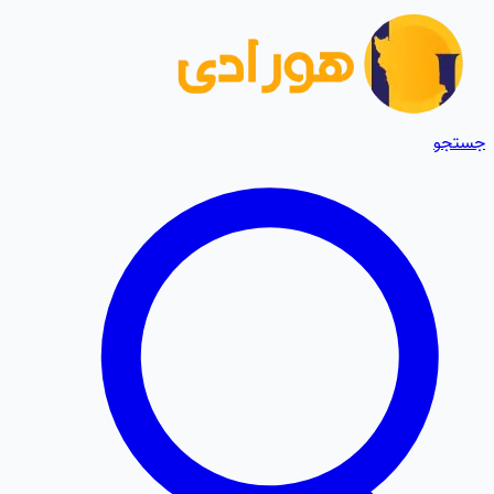
جستجو