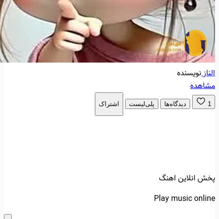
الناز
نویسنده
مشاهده
1
دیدگاه‌ها
پلی‌لیست
اشتراک
پخش انلاین اهنگ
Play music online