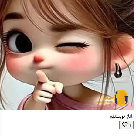
الناز
نویسنده
1