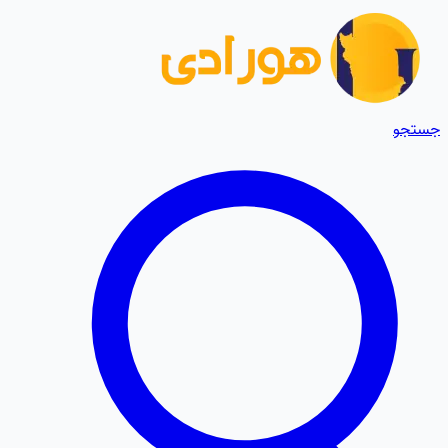
جستجو