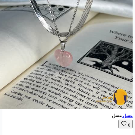
عسل
عسل
0