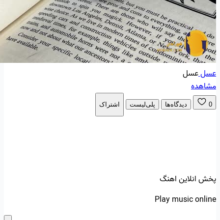
عسل
عسل
مشاهده
0
دیدگاه‌ها
پلی‌لیست
اشتراک
پخش انلاین اهنگ
Play music online