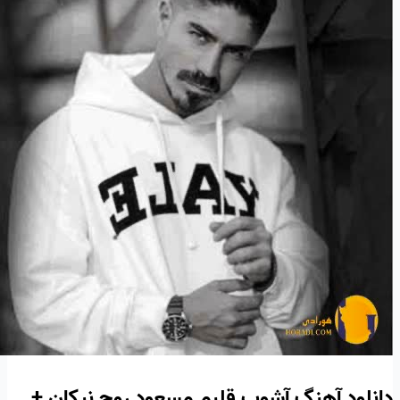
دانلود آهنگ آشوب قلبم مسعود روح نیکان +