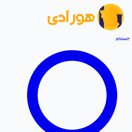
جستجو