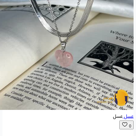
عسل
عسل
0