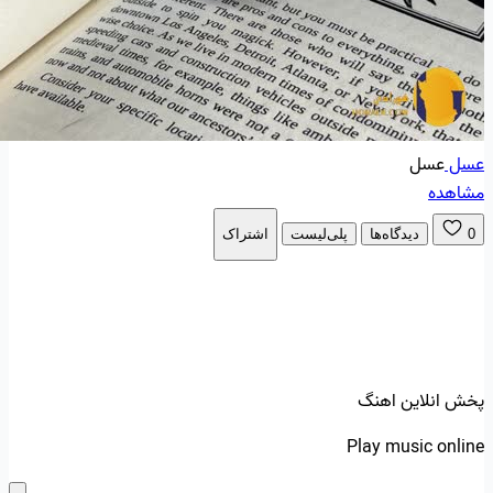
عسل
عسل
مشاهده
0
دیدگاه‌ها
پلی‌لیست
اشتراک
پخش انلاین اهنگ
Play music online