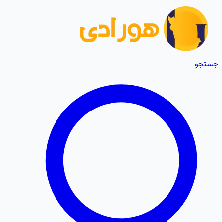
جستجو