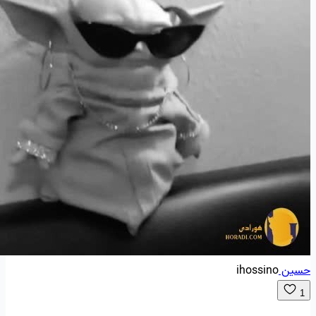
حسین
ihossino
1