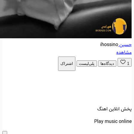
حسین
ihossino
مشاهده
1
دیدگاه‌ها
پلی‌لیست
اشتراک
پخش انلاین اهنگ
Play music online