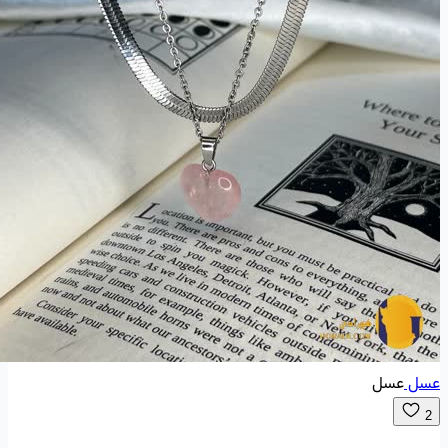
عسل
عسل
2