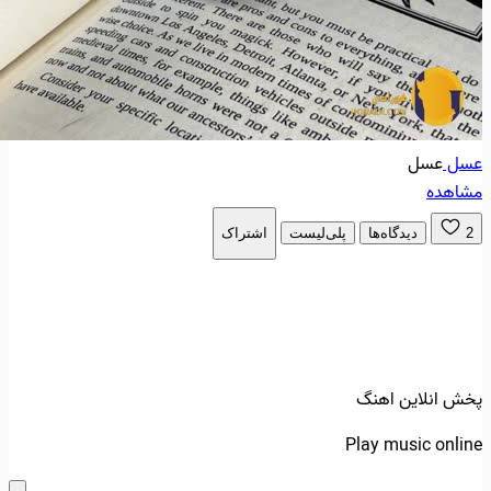
عسل
عسل
مشاهده
2
دیدگاه‌ها
پلی‌لیست
اشتراک
پخش انلاین اهنگ
Play music online