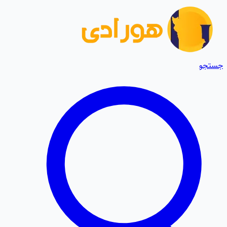
جستجو