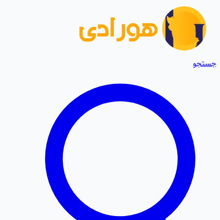
جستجو