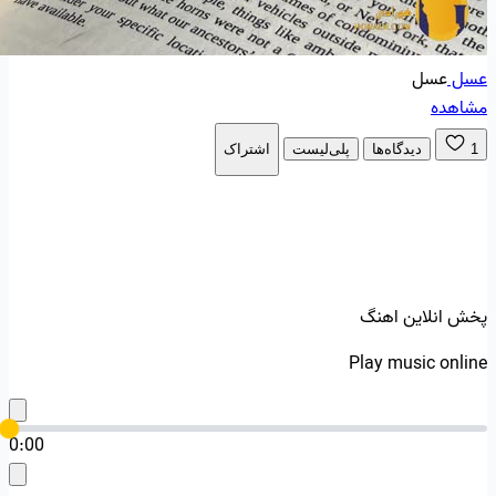
عسل
عسل
مشاهده
1
دیدگاه‌ها
پلی‌لیست
اشتراک
پخش انلاین اهنگ
Play music online
0:00